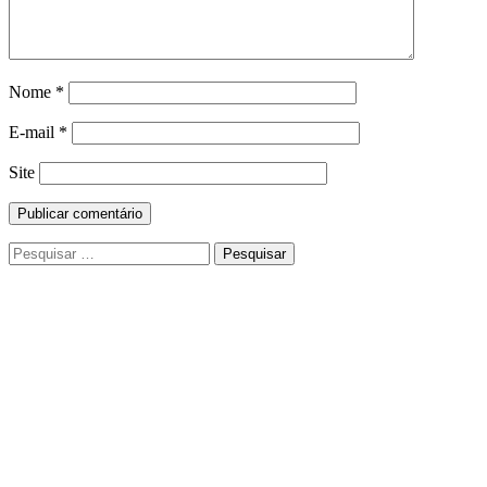
Nome
*
E-mail
*
Site
Pesquisar
por: