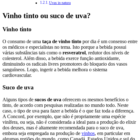
Uvas in natura
Vinho tinto ou suco de uva?
Vinho tinto
O consumo de uma
taça de vinho tinto
por dia é um consenso entre
os médicos e especialistas no tema. Isto porque a bebida possui
várias substâncias tais como o
resveratrol
, redutor dos níveis de
colesterol. Além disso, a bebida exerce função antioxidante,
diminuindo os radicais livres promotores do bloqueio dos vasos
sanguíneos. Logo, ingerir a bebida melhora o sistema
cardiovascular.
Suco de uva
Alguns tipos de
sucos de uva
oferecem os mesmos benefícios o
tinto, de acordo com pesquisas realizadas no mundo todo. Neste
caso, o tipo de uva para fazer a bebida é o que faz toda a diferença.
A Concord, por exemplo, que não é propriamente uma espécie
vinífera, ou seja, não é considerada a ideal para a produção do elixir
dos deuses, mas é altamente recomendada para o suco de uva,
embora seja empregada na produção de
vinhos
, em particular em
algumas regiões do mundo, como Canadá, Estados Unidos e sul do