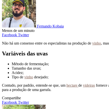
Fernando Kobaia
Menos de um minuto
Pinterest
WhatsApp
Compartilhe
Facebook
Twitter
por
Não há um consenso entre os especialistas na produção de
vinho
, mas
email
Variáveis das uvas
Método de fermentação;
Tamanho das uvas;
Acidez;
Tipo de
vinho
desejado;
Contudo, por padrão, entende-se que, um
hectare
de
videiras
fornece 
para a produção de uma garrafa.
Compartilhe
Pinterest
WhatsApp
Compartilhe
Facebook
Twitter
por