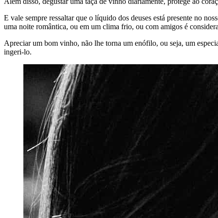
Além disso, degustar uma taça de vinho diariamente, protege ao coraç
E vale sempre ressaltar que o líquido dos deuses está presente no nos
uma noite romântica, ou em um clima frio, ou com amigos é consider
Apreciar um bom vinho, não lhe torna um enófilo, ou seja, um especiali
ingeri-lo.