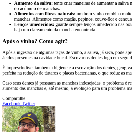
Aumento da saliva:
tente criar maneiras de aumentar a saliva 
do acúmulo de manchas.
Alimentos com fibras naturais:
um bom vinho combina muito c
manchas. Alimentos como maçãs, pepinos, couve-flor e cenour
Lenços umedecidos:
guarde sempre lenços umedecido nas bols
haja um clareamento da mancha encontrada.
Após o vinho? Como agir?
Após a ingestão de algumas taças de vinho, a saliva, já seca, pode a
ácidos presentes na cavidade bucal. Escovar os dentes logo em seguid
É imprescindível também a higiene e a escovação dos dentes, gengiva
perfeita na redução de tártaros e placas bacterianas, o que reduz as
Caso seus dentes já possuam as manchas indesejadas, o problema é res
aumento das manchas e, até mesmo, a evolução para um problema maior
Compartilhe
Pinterest
WhatsApp
Compartilhe
Facebook
Twitter
por
email