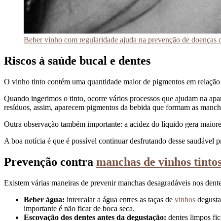
Beber vinho com regularidade ajuda na prevenção de doenças 
Riscos à saúde bucal e dentes
O vinho tinto contém uma quantidade maior de pigmentos em relação aos
Quando ingerimos o tinto, ocorre vários processos que ajudam na apar
resíduos, assim, aparecem pigmentos da bebida que formam as mancha
Outra observação também importante: a acidez do líquido gera maiores
A boa notícia é que é possível continuar desfrutando desse saudável pr
Prevenção contra
manchas de vinhos tinto
Existem várias maneiras de prevenir manchas desagradáveis nos dente
Beber água:
intercalar a água entres as taças de
vinhos
degusta
importante é não ficar de boca seca.
Escovação dos dentes antes da degustação:
dentes limpos fic