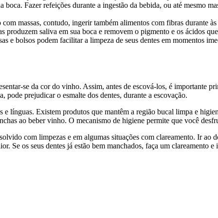
na boca. Fazer refeições durante a ingestão da bebida, ou até mesmo ma
om massas, contudo, ingerir também alimentos com fibras durante às d
as produzem saliva em sua boca e removem o pigmento e os ácidos qu
as e bolsos podem facilitar a limpeza de seus dentes em momentos im
presentar-se da cor do vinho. Assim, antes de escová-los, é importante 
a, pode prejudicar o esmalte dos dentes, durante a escovação.
s e línguas. Existem produtos que mantêm a região bucal limpa e higie
 manchas ao beber vinho. O mecanismo de higiene permite que você desf
olvido com limpezas e em algumas situações com clareamento. Ir ao dent
. Se os seus dentes já estão bem manchados, faça um clareamento e in