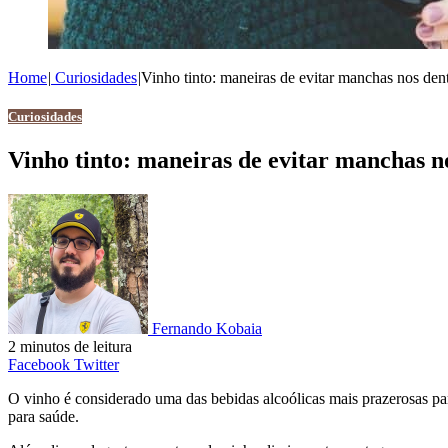
Home
|
Curiosidades
|
Vinho tinto: maneiras de evitar manchas nos den
Curiosidades
Vinho tinto: maneiras de evitar manchas n
Fernando Kobaia
2 minutos de leitura
Pinterest
WhatsApp
Compartilhe
Facebook
Twitter
por
O vinho é considerado uma das bebidas alcoólicas mais prazerosas p
email
para saúde.