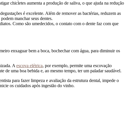
stigar chicletes aumenta a produção de saliva, o que ajuda na redução
egustações é excelente. Além de remover as bactérias, reduzem as
e podem manchar seus dentes.
ediatos. Como são umedecidos, o contato com o dente faz com que
primeiro enxaguar bem a boca, bochechar com água, para diminuir os
nizada. A
escova elétrica
, por exemplo, permite uma escovação
rute de uma boa bebida e, ao mesmo tempo, ter um paladar saudável.
ista para fazer limpeza e avaliação da estrutura dental, impede o
icie os cuidados após ingestão do vinho.