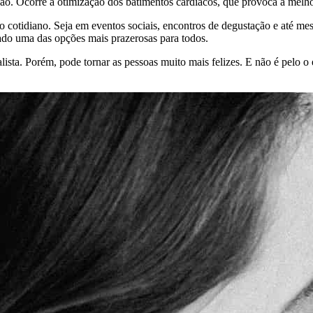
ão. Ocorre a otimização dos batimentos cardíacos, que provoca a melhor
so cotidiano. Seja em eventos sociais, encontros de degustação e até m
ado uma das opções mais prazerosas para todos.
sta. Porém, pode tornar as pessoas muito mais felizes. E não é pelo o e